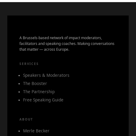
A Brussels-based network of impact moderators,
facilitators and speaking coaches. Making conversations
that matter — across Europe.
SERVICES
Speakers & Moderators
The Booster
The Partnership
Free Speaking Guide
ABOUT
Merle Becker